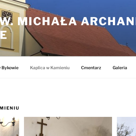
ŚW. MICHAŁA ARCHAN
E
w Bykowie
Kaplica w Kamieniu
Cmentarz
Galeria
MIENIU