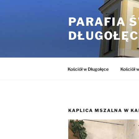
Przejdź
do
PARAFIA 
treści
DŁUGOŁĘC
Kościół w Długołęce
Kościół 
KAPLICA MSZALNA W KA