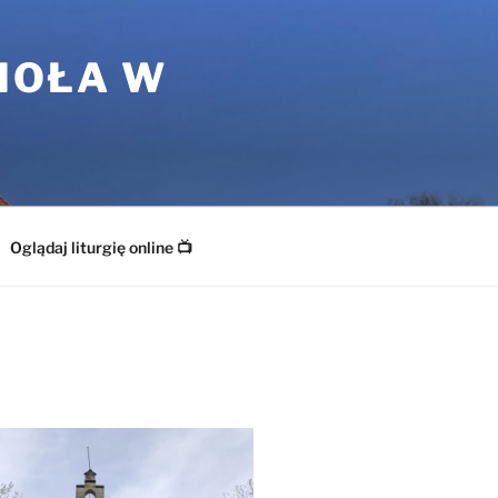
IOŁA W
Oglądaj liturgię online 📺