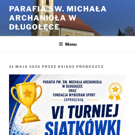
Przejdź
PARAFIA ŚW. MICHAŁA
do
ARCHANIOŁA W
treści
DŁUGOŁĘCE
Menu
OPUBLIKOWANE
31 MAJA 2026
PRZEZ
KSIĄDZ PROBOSZCZ
W