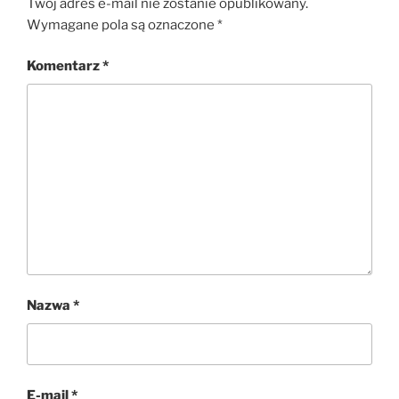
Twój adres e-mail nie zostanie opublikowany.
Wymagane pola są oznaczone
*
Komentarz
*
Nazwa
*
E-mail
*