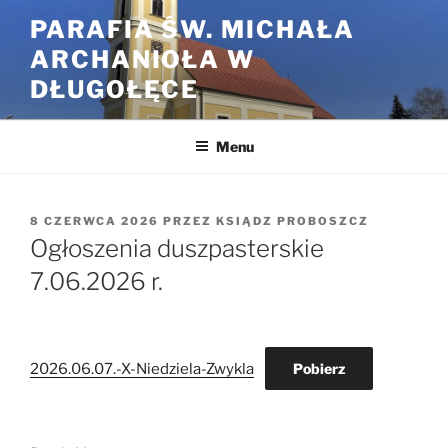
Przejdź
PARAFIA ŚW. MICHAŁA
do
ARCHANIOŁA W
treści
DŁUGOŁĘCE
Menu
OPUBLIKOWANE
8 CZERWCA 2026
PRZEZ
KSIĄDZ PROBOSZCZ
W
Ogłoszenia duszpasterskie
7.06.2026 r.
2026.06.07.-X-Niedziela-Zwykla
Pobierz