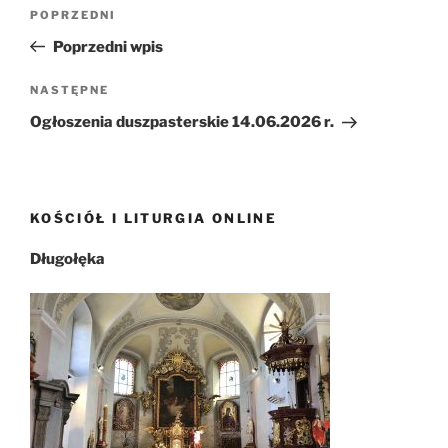
Nawigacja
Poprzedni
POPRZEDNI
wpisu
wpis
Poprzedni wpis
Następny
NASTĘPNE
wpis
Ogłoszenia duszpasterskie 14.06.2026 r.
KOŚCIÓŁ I LITURGIA ONLINE
Długołęka